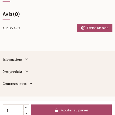
Avis
(0)
Écrire un avis
Aucun avis
Informations
Nos produits
Contactez-nous
Copyright - Cosmetique.tn - un service fourni par MWB
DISTRIBUTION™
Ajouter au panier
Facebook
Instagram