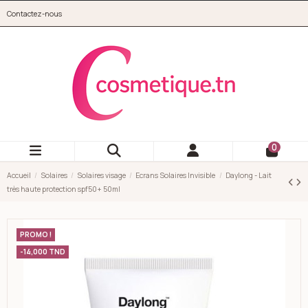
Aller au contenu principal
Contactez-nous
cosmetique.tn
0
Accueil
Solaires
Solaires visage
Ecrans Solaires Invisible
Daylong - Lait
très haute protection spf50+ 50ml
PROMO !
-14,000 TND