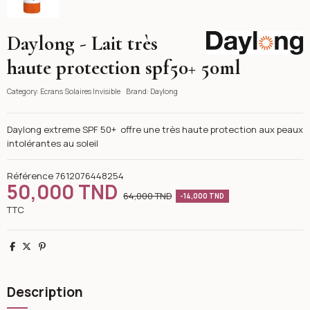
Daylong - Lait très
Daylong
haute protection spf50+ 50ml
Category:
Ecrans Solaires Invisible
Brand:
Daylong
Daylong extreme SPF 50+ offre une très haute protection aux peaux
intolérantes au soleil
Référence
7612076448254
50,000 TND
64,000 TND
-14,000 TND
TTC
Partager
Tweet
Pinterest
Description