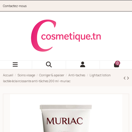
Aller au contenu principal
Contactez-nous
cosmetique.tn
0
Accueil
Soins visage
Corriger & apaiser
Anti-taches
Lightact lotion
lactée éclaircissante anti-tâches 200 ml -muriac